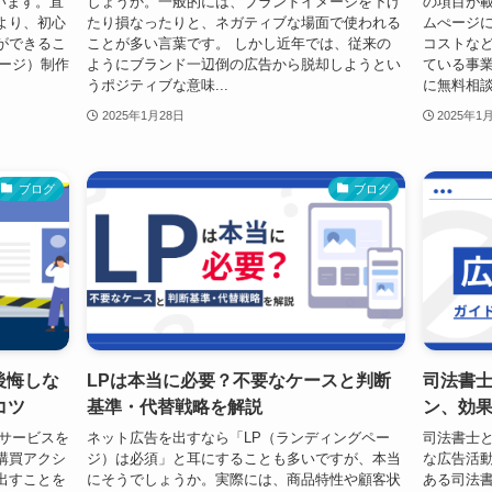
ています。直
しょうか。一般的には、ブランドイメージを下げ
の項目が載
より、初心
たり損なったりと、ネガティブな場面で使われる
ムぺージ
ができるこ
ことが多い言葉です。 しかし近年では、従来の
コストな
ページ）制作
ようにブランド一辺倒の広告から脱却しようとい
ている事業
うポジティブな意味...
に無料相談
2025年1月28日
2025年1
ブログ
ブログ
後悔しな
LPは本当に必要？不要なケースと判断
司法書
コツ
基準・代替戦略を解説
ン、効
やサービスを
ネット広告を出すなら「LP（ランディングペー
司法書士
購買アクシ
ジ）は必須」と耳にすることも多いですが、本当
な広告活
出すことを
にそうでしょうか。実際には、商品特性や顧客状
ある司法