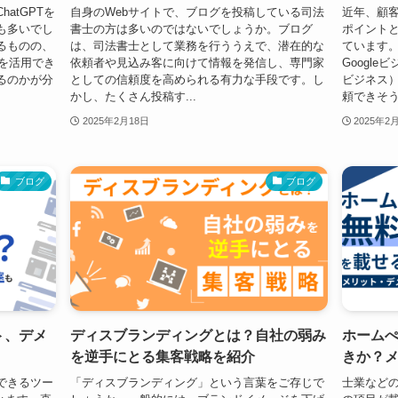
atGPTを
自身のWebサイトで、ブログを投稿している司法
近年、顧
も多いでし
書士の方は多いのではないでしょうか。ブログ
ポイント
るものの、
は、司法書士として業務を行ううえで、潜在的な
ています。
Tを活用でき
依頼者や見込み客に向けて情報を発信し、専門家
Google
るのかが分
としての信頼度を高められる有力な手段です。し
ビジネス
かし、たくさん投稿す...
頼できそう
2025年2月18日
2025年2
ブログ
ブログ
ト、デメ
ディスブランディングとは？自社の弱み
ホーム
を逆手にとる集客戦略を紹介
きか？
できるツー
「ディスブランディング」という言葉をご存じで
士業など