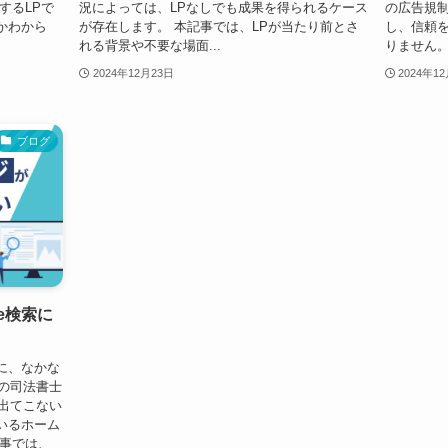
するLPで
況によっては、LPなしでも成果を得られるケース
の広告規
かわから
が存在します。 本記事では、LPが当たり前とさ
し、信頼
れる背景や不要な場面...
りません。 
2024年12月23日
2024年1
ブログ
e検索に
に、なかな
みの司法書士
に出てこない
いるホーム
記事では、