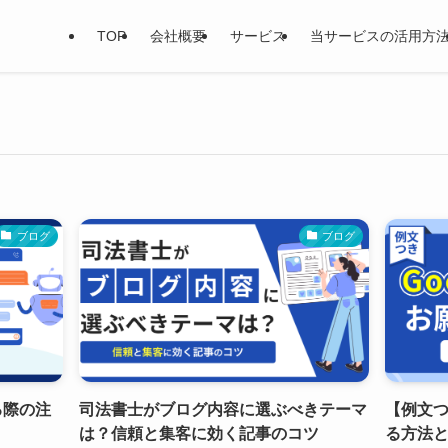
TOP
会社概要
サービス
当サービスの活用方
ブログ
ブログ
る際の注
司法書士がブログ内容に選ぶべきテーマ
【例文つ
は？信頼と集客に効く記事のコツ
る方法